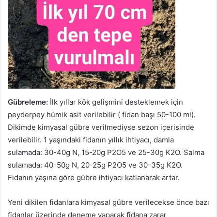
Gübreleme:
İlk yıllar kök gelişmini desteklemek için
peyderpey hümik asit verilebilir ( fidan başı 50-100 ml).
Dikimde kimyasal gübre verilmediyse sezon içerisinde
verilebilir. 1 yaşındaki fidanın yıllık ihtiyacı, damla
sulamada: 30-40g N, 15-20g P2O5 ve 25-30g K2O. Salma
sulamada: 40-50g N, 20-25g P2O5 ve 30-35g K2O.
Fidanın yaşına göre gübre ihtiyacı katlanarak artar.
Yeni dikilen fidanlara kimyasal gübre verilecekse önce bazı
fidanlar üzerinde deneme yaparak fidana zarar